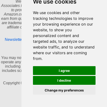
We use cookies
We are a participant in the Amazon Services LLC
Associates Program, an affiliate advertising program designed
to provide a means for us to earn fees by linking to
We use cookies and other
Amazon.com and affiliated sites. As an Amazon Associate I
tracking technologies to improve
earn from qualifying purchases. Amazon and the Amazon logo
are trademarks of Amazon.com, Inc. or its affiliates. We are an
your browsing experience on our
affiliate of Bookshop.org and will earn a commission for
website, to show you
qualifying purchases.
personalized content and
Newsletter
|
Update cookies preferences
|
Privacy Policy
|
targeted ads, to analyze our
Contact
website traffic, and to understand
where our visitors are coming
NO AI TRAINING:
You may not use this website or its content to train, develop, or
from.
operate any artificial intelligence or machine learning systems,
including generative AI, without prior written consent. This
I agree
includes scraping, copying, or collecting content for AI-related
datasets.
I decline
Copyright © 2011-2026 by Dannika Dark. All rights reserved
Change my preferences
Powered by Blogger